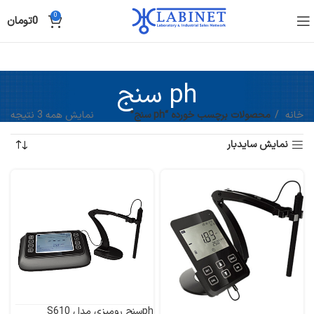
0
0
تومان
ph سنج
خانه
محصولات برچسب خورده “ph سنج”
نمایش همه 3 نتیجه
نمایش سایدبار
phسنج رومیزی مدل S610