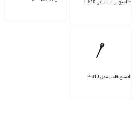
PHسنج پرتابل تبلتی L-510
phسنج قلمی مدل P-310