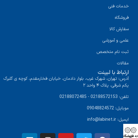
خدمات فنی
فروشگاه
سفارش کالا
علمی و آموزشی
ثبت نام متخصص
مقالات
ارتباط با لبینت
آدرس: تهران، شهرک غرب، بلوار دادمان، خیابان فخارمقدم، کوچه ی گلبرگ
یکم شرقی، پلاک ۴ واحد ۲
تلفن: 02188572153 - 02188072485
موبایل: 09048824572
ایمیل: info@labinet.ir
ه نخست
فروشگاه