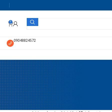
0
09048824572