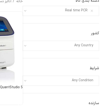
دسته بندی کالا
خانه
آنالیز د
Real time PCR
کشور
Any Country
شرایط
Any Condition
5 PCR Realtime QuantStudio
اطلاعات بیشتر
سازنده