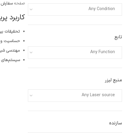
صفحه
سفارش ک
Any Condition
کاربرد پر
تحقیقات بیو
تابع
حساسیت و 
مهندسی شیم
Any Function
سیستم‌های ت
منبع لیزر
Any Laser source
سازنده