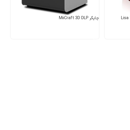
چاپگر MiiCraft 3D DLP
اطلاعات بیشتر