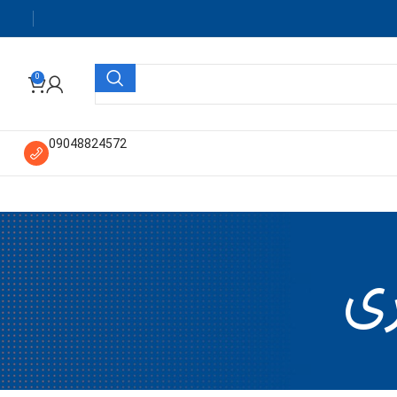
0
09048824572
ری