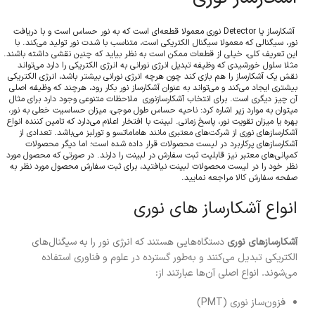
آشکارساز یا Detector نوری معمولا قطعه‌ای است که به نور حساس است و با دریافت
نور، سیگنالی که معمولا سیگنال الکتریکی است، متناسب با شدت نور تولید می‌کند. با
این تعریف کلی، خیلی از قطعات ممکن است به نظر بیاید که چنین نقشی داشته باشند.
مثلا سلول خورشیدی که وظیفه تبدیل انرژی نورانی به انرژی الکتریکی را دارد می‌تواند
نقش یک آشکارساز را هم بازی کند چون هرچه انرژی نورانی بیشتر باشد، انرژی الکتریکی
بیشتری ایجاد می‌کند و می‌تواند به عنوان آشکارساز نور بکار رود، هرچند که وظیفه اصلی
آن چیز دیگری است. برای انتخاب آشکارسازنوری ملاحظات متنوعی وجود دارد برای مثال
میتوان به موارد زیر اشاره کرد: ناحیه حساس طول موجی، میزان حساسیت خطی به نور،
بهره یا میزان تقویت نور، پاسخ زمانی. لبینت با افتخار اعلام می‌دارد که تامین کننده انواع
آشکارسازهای نوری از شرکت‌های معتبری مانند هاماماتسو و تورلبز می‌باشد. تعدادی از
آشکارسازهای پرکاربرد در لیست محصولات قرار داده شده است؛ اما دیگر محصولات
کمپانی‌های معتبر نیز قابلیت ثبت سفارش در لبینت را دارند. در صورتی که محصول مورد
نظر خود را در لیست محصولات لبینت نیافتید، برای ثبت سفارش محصول مورد نظر به
صفحه
سفارش کالا
مراجعه نمایید.
انواع آشکارساز های نوری
آشکارسازهای نوری
دستگاه‌هایی هستند که انرژی نور را به سیگنال‌های
الکتریکی تبدیل می‌کنند و به‌طور گسترده در علوم و فناوری استفاده
می‌شوند. انواع اصلی آن‌ها عبارتند از:
فزون‌ساز نوری (PMT)