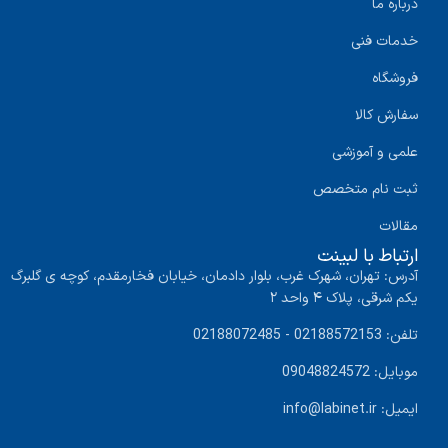
درباره ما
خدمات فنی
فروشگاه
سفارش کالا
علمی و آموزشی
ثبت نام متخصص
مقالات
ارتباط با لبینت
آدرس: تهران، شهرک غرب، بلوار دادمان، خیابان فخارمقدم، کوچه ی گلبرگ
یکم شرقی، پلاک ۴ واحد ۲
تلفن: 02188572153 - 02188072485
موبایل: 09048824572
ایمیل: info@labinet.ir