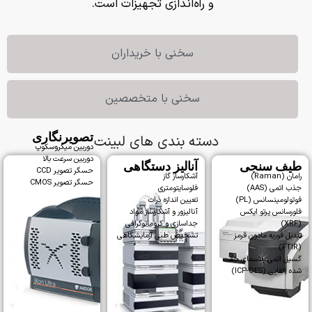
و راه‌اندازی تجهیزات است.
سخنی با خریداران
سخنی با متخصصین
تصویرنگاری
دسته بندی های لبینت
دوربین میکروسکوپ
دوربین سرعت بالا
طیف سنجی
آنالیز دستگاهی
حسگر تصویر CCD
رامان (Raman)
آشکارساز گاز
حسگر تصویر CMOS
جذب اتمی (AAS)
فلوسایتومتری
فوتولومینسانس (PL)
تعیین اندازه ذرات
فلورسانس پرتو ایکس
آنالیزور و آشکارساز مواد
(XRF)
جداسازی و کروماتوگرافی
تبدیل فوریه مادون قرمز
تشخیص طبی آزمایشگاهی
(FTIR)
گسیل اتمی پلاسمای جفت
شده القایی (ICP-OES)