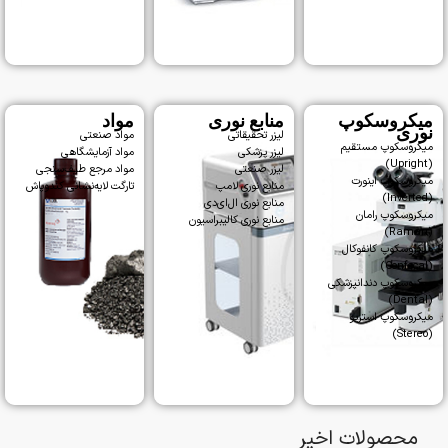
میکروسکوپ
منابع نوری
مواد
نوری
لیزر تحقیقاتی
مواد صنعتی
میکروسکوپ مستقیم
لیزر پزشکی
مواد آزمایشگاهی
(Upright)
لیزر صنعتی
مواد مرجع طیف‌سنجی
میکروسکوپ اینورت
منابع نوری لامپ
تارگت لایه‌نشانی کندوپاش
(Inverted)
منابع نوری ال‌ای‌دی
میکروسکوپ رامان
منابع نوری کالیبراسیون
(Raman)
میکروسکوپ کانفوکال
(Confocal)
میکروسکوپ دندانپزشکی
(Dental)
میکروسکوپ استریو
(Stereo)
محصولات اخیر