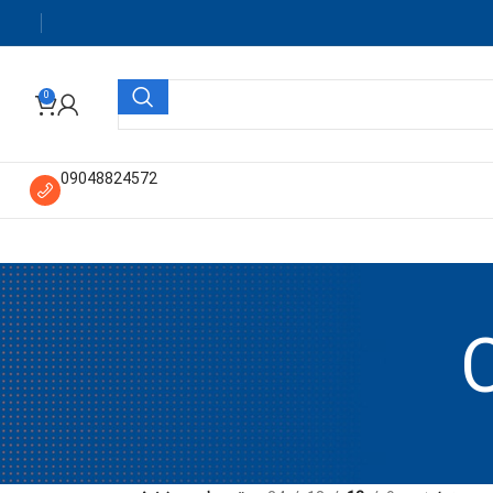
0
09048824572