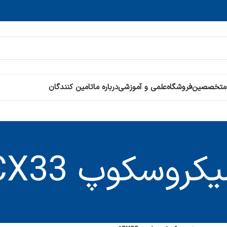
 متخصصین
فروشگاه
علمی و آموزشی
درباره ما
تامین کنندگان
کروسکوپ CX33