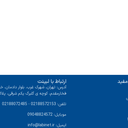
مفید
ارتباط با لبینت
آدرس: تهران، شهرک غرب، بلوار دادمان، خی
فخارمقدم، کوچه ی گلبرگ یکم شرقی، پلاک ۴ واحد
تلفن: 02188572153 - 02188072485
موبایل: 09048824572
ایمیل: info@labinet.ir