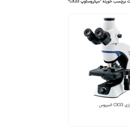
برچسب خورده “میکروسکوپ CX33”
لمپیوس