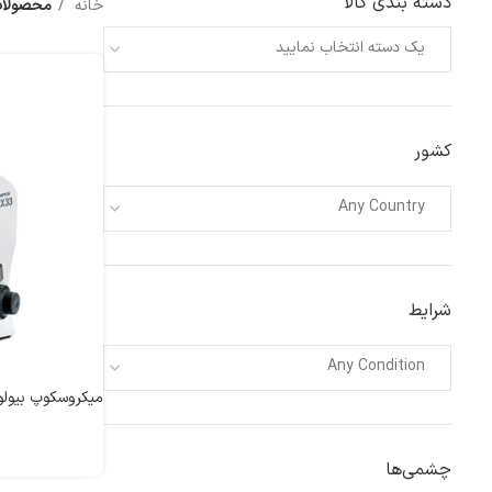
دسته بندی کالا
خانه
محصولات 
یک دسته انتخاب نمایید
کشور
Any Country
شرایط
Any Condition
میکروسکوپ بیولوژی CX33 ا
اطلاعات بیشتر
چشمی‌ها