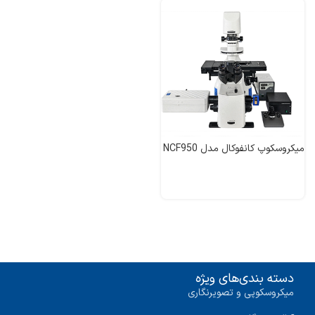
میکروسکوپ کانفوکال مدل NCF950
دسته بندی‌های ویژه
میکروسکوپی و تصویرنگاری