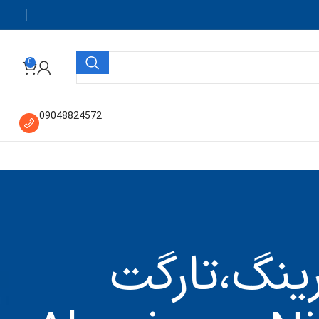
0
09048824572
ینگ،تارگت