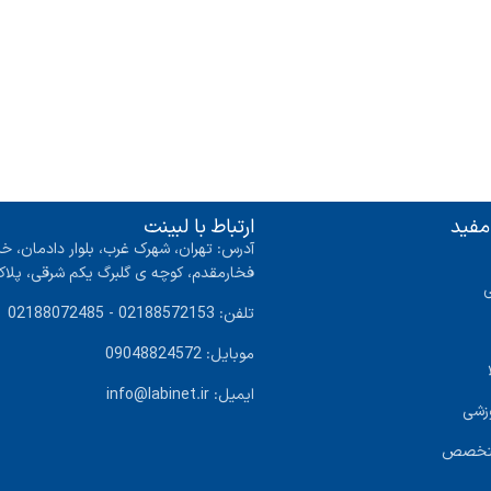
مفید
ارتباط با لبینت
آدرس: تهران، شهرک غرب، بلوار دادمان، خی
فخارمقدم، کوچه ی گلبرگ یکم شرقی، پلاک ۴ واحد
تلفن: 02188572153 - 02188072485
موبایل: 09048824572
ایمیل: info@labinet.ir
زشی
متخصص