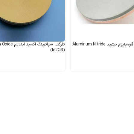
تارگت اسپاترینگ آلومینیوم نیترید Aluminum Nitride
تارگت اسپاترینگ اکسید 
(In2O3)
اطلاعات بیشتر