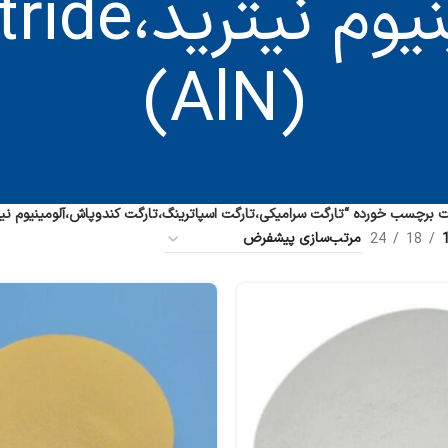
کندوپاش،آلو
(AlN)
چسب خورده “تارگت سرامیکی،تارگت اسپاترینگ،تارگت کندوپاش،آلومینیوم نیترید،minum Nitride (AlN
24
18