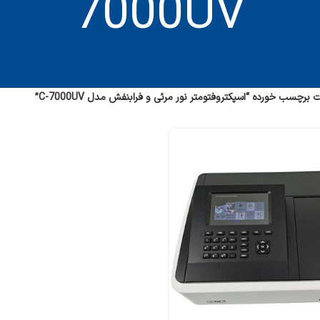
7000UV
رچسب خورده “اسپکتروفتومتر نور مرئی و فرابنفش مدل C-7000UV”