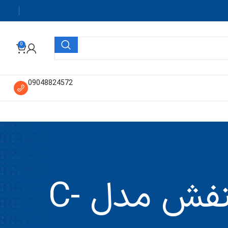
0
09048824572
اسپکتروفتومتر نور مرئی و فرابنفش مدل C-