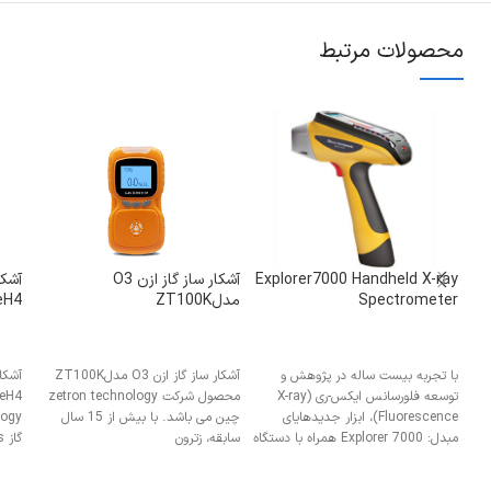
محصولات مرتبط
Explorer7000 Handheld X-ray
آشکار ساز گاز ازن O3
آشکا
Spectrometer
مدلZT100K
eH4
با تجربه بیست ساله در پژوهش و
آشکار ساز گاز ازن O3 مدلZT100K
توسعه فلورسانس ایکس-ری (X-ray
محصول شرکت zetron technology
Fluorescence)، ابزار جدیدهایای
چین می باشد. با بیش از 15 سال
مبدل: Explorer 7000 همراه با دستگاه
سابقه، زترون
گاز MS104K-s، یک آشکار ساز گاز