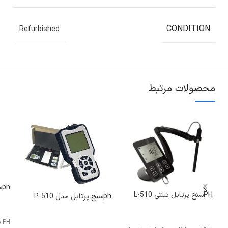
CONDITION
Refurbished
محصولات مرتبط
phسنج رومیزی مدل S610
PHسنج پرتابل تبلتی L-510
phسنج پرتابل مدل P-510