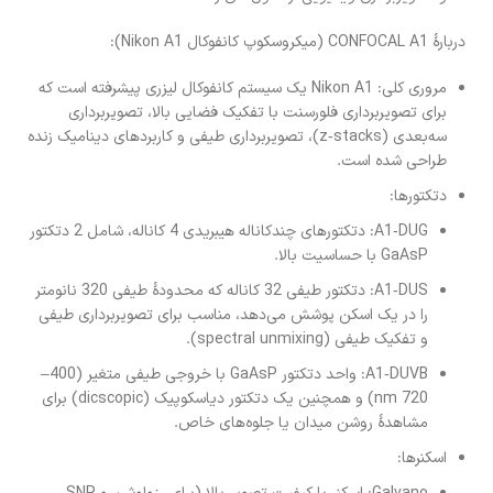
دربارهٔ CONFOCAL A1 (میکروسکوپ کانفوکال Nikon A1):
مروری کلی: Nikon A1 یک سیستم کانفوکال لیزری پیشرفته است که
برای تصویربرداری فلورسنت با تفکیک فضایی بالا، تصویربرداری
سه‌بعدی (z‑stacks)، تصویربرداری طیفی و کاربردهای دینامیک زنده
طراحی شده است.
دتکتورها:
A1‑DUG: دتکتورهای چندکاناله هیبریدی 4 کاناله، شامل 2 دتکتور
GaAsP با حساسیت بالا.
A1‑DUS: دتکتور طیفی 32 کاناله که محدودهٔ طیفی 320 نانومتر
را در یک اسکن پوشش می‌دهد، مناسب برای تصویربرداری طیفی
و تفکیک طیفی (spectral unmixing).
A1‑DUVB: واحد دتکتور GaAsP با خروجی طیفی متغیر (400–
720 nm) و همچنین یک دتکتور دیاسکوپیک (dicscopic) برای
مشاهدهٔ روشن میدان یا جلوه‌های خاص.
اسکنرها: