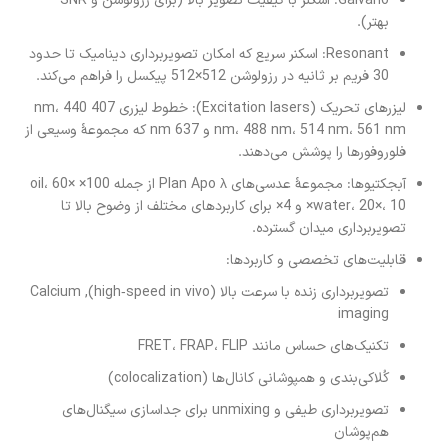
Galvano: اسکنر با کیفیت تصویر بالا (برای رزولوشن و SNR
بهتر).
Resonant: اسکنر سریع که امکان تصویربرداری دینامیک تا حدود
30 فریم بر ثانیه در رزولوشن 512×512 پیکسل را فراهم می‌کند.
لیزرهای تحریک (Excitation lasers): خطوط لیزری 407 nm، 440
nm، 488 nm، 514 nm، 561 nm و 637 nm که مجموعهٔ وسیعی از
فلوروفورها را پوشش می‌دهند.
آبجکتیوها: مجموعهٔ عدسی‌های Plan Apo λ از جمله 100× oil، 60×
water، 20×، 10× و 4× برای کاربردهای مختلف از وضوح بالا تا
تصویربرداری میدان گسترده.
قابلیت‌های تخصصی و کاربردها:
تصویربرداری زنده با سرعت بالا (high‑speed in vivo), Calcium
imaging
تکنیک‌های حساس مانند FRET، FRAP، FLIP
کُلاکی‌بندی و همپوشانی کانال‌ها (colocalization)
تصویربرداری طیفی و unmixing برای جداسازی سیگنال‌های
هم‌پوشان