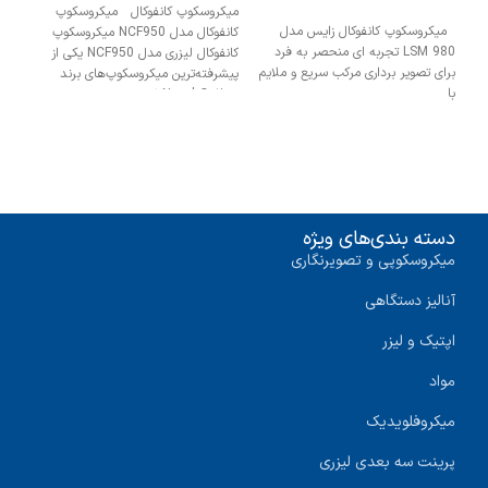
میکروسکوپ کانفوکال میکروسکوپ
میکروسکوپ کانفوکال زایس مدل
کانفوکال مدل NCF950 میکروسکوپ
LSM 980 تجربه ای منحصر به فرد
کانفوکال لیزری مدل NCF950 یکی از
برای تصویر برداری مرکب سریع و ملایم
پیشرفته‌ترین میکروسکوپ‌های برند
با
Novel Optics است.
دسته بندی‌های ویژه
میکروسکوپی و تصویرنگاری
آنالیز دستگاهی
اپتیک و لیزر
مواد
میکروفلویدیک
پرینت سه‌ بعدی لیزری