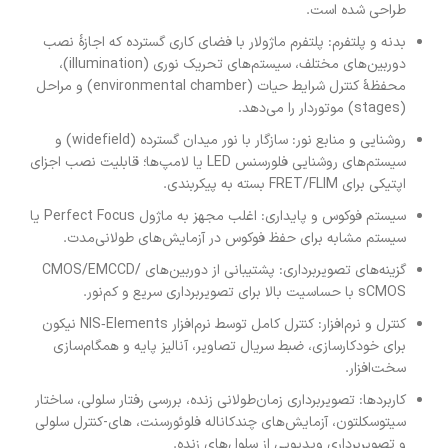
طراحی شده است.
بدنه و پلتفرم: پلتفرم ماژولار با فضای کاری گسترده که اجازهٔ نصب
دوربین‌های مختلف، سیستم‌های تحریک نوری (illumination)،
محفظهٔ کنترل شرایط حیات (environmental chamber) و مراحل
(stages) موتوردار را می‌دهد.
روشنایی و منابع نور: سازگار با نور میدان گسترده (widefield) و
سیستم‌های روشنایی فلورسنس LED یا لامپ‌ها؛ قابلیت نصب اجزای
اپتیکی برای FRET/FLIM بسته به پیکربندی.
سیستم فوکوس و پایداری: اغلب مجهز به ماژول Perfect Focus یا
سیستم مشابه برای حفظ فوکوس در آزمایش‌های طولانی‌مدت.
گزینه‌های تصویربرداری: پشتیبانی از دوربین‌های CMOS/EMCCD/
sCMOS با حساسیت بالا برای تصویربرداری سریع و کم‌نور.
کنترل و نرم‌افزار: کنترل کامل توسط نرم‌افزار NIS‑Elements نیكون
برای خودکارسازی، ضبط سریال تصاویر، آنالیز پایه و همگام‌سازی
سخت‌افزار.
کاربردها: تصویربرداری زمان‌طولانی زنده، بررسی رفتار سلولی، ساختار
سیتوسکلتون، آزمایش‌های چندکاناله فلوئورسنت، های-کنترل سلولی
و تصویربرداری ویدیویی از سلول‌های زنده.