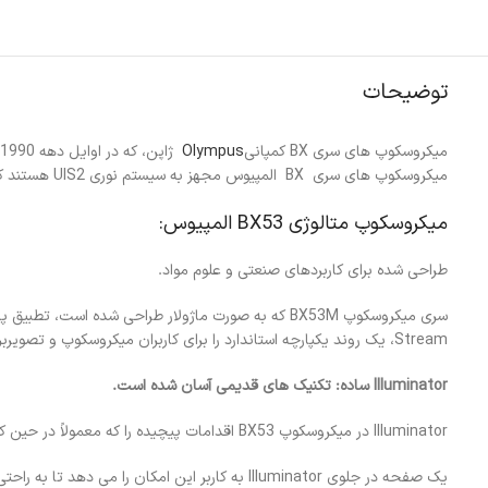
توضیحات
میکروسکوپ های سری BX کمپانی
Olympus
میکروسکوپ های سری BX المپیوس مجهز به سیستم نوری UIS2 هستند که اعوجاج تصویر را به حداقل می رساند و کیفیت تصویر را افزایش می دهد.
میکروسکوپ متالوژی BX53 المپیوس:
طراحی شده برای کاربردهای صنعتی و علوم مواد.
Stream، یک روند یکپارچه استاندارد را برای کاربران میکروسکوپ و تصویربرداری دیجیتال از مشاهده تا ایجاد گزارش فراهم می کند.
Illuminator
ساده: تکنیک های قدیمی آسان شده است.
Illuminator در میکروسکوپ BX53 اقدامات پیچیده را که معمولاً در حین کار میکروسکوپ ضروری است، به حداقل می رساند.
یک صفحه در جلوی Illuminator به کاربر این امکان را می دهد تا به راحتی روش مشاهده را تغییر دهد.