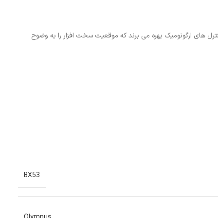
میکروسکوپ های متالوژی BX53 که با نرم افزار تحلیل تصویر OLYMPUS Stream ادغام می شوند از کنترل های ارگونومیک بهره می برند که موقعیت سخت افزار را به وضوح
BX53
Olympus