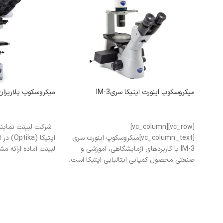
میکروسکوپ اینورت اپتیکا سریIM-3
میکروسکوپ پلاریزان اپتیکا
اطلاعات بیشتر
اطلاعات بیشتر
[vc_row][vc_column]
شرکت لبینت نماین
[vc_column_text]میکروسکوپ اینورت سری
اپتیکا (
IM-3 با کاربردهای آزمایشگاهی، آموزشی و
لبینت آماده ارائه مش
صنعتی محصول کمپانی ایتالیایی اپتیکا است.
این کمپانی با بیش از