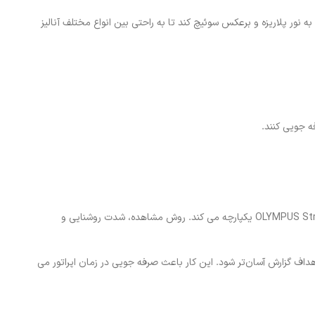
 نور پلاریزه و برعکس سوئیچ کند تا به راحتی بین انواع مختلف آنالیز
ه جویی کنند.
میکروسکوپ متالوگرافی BX53 از عملکردهای کدگذاری شده جدیدی استفاده می کند که تنظیمات سخت افزاری میکروسکوپ را با نرم افزار تحلیل تصویر OLYMPUS Stream یکپارچه می کند. روش مشاهده، شدت روشنایی و
هداف گزارش آسان‌تر شود. این کار باعث صرفه جویی در زمان اپراتور می