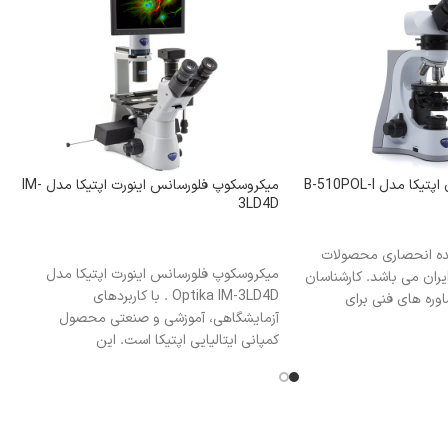
 مدل B-510POL-I
میکروسکوپ فلورسانس اینورت اپتیکا مدل IM-
3LD4D
ده انحصاری محصولات
اطلاعات بیشتر
میکروسکوپ فلورسانس اینورت اپتیکا مدل
Optika) در ایران می باشد. کارشناسان
Optika IM-3LD4D . با کاربردهای
اوره های فنی برای
آزمایشگاهی، آموزشی و صنعتی محصول
کمپانی ایتالیایی اپتیکا است. این