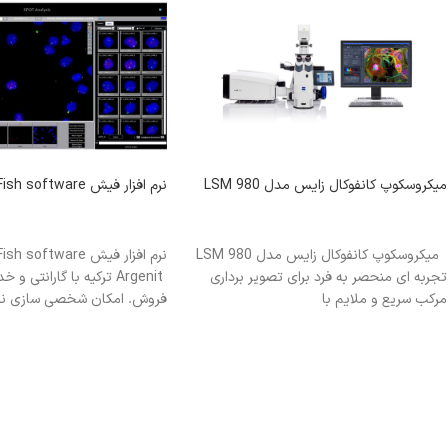
میکروسکوپ کانفوکال زایس مدل LSM 980
نرم افزار فیش Fish software
اطلاعات بیشتر
اطلاعات بیشتر
میکروسکوپ کانفوکال زایس مدل LSM 980
تجربه ای منحصر به فرد برای تصویر برداری
Argenit ترکیه با گارانتی 
مرکب سریع و ملایم با
فروش. امکان شخصی سازی نر