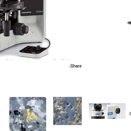
خانه
میکروسکوپی و تصویرنگاری
میکروسکوپی نوری
میکر
میکروسکوپ متالورژی BX53 المپیوس
میکروسکوپ متالورژی BX53 المپیوس
ثبت سفار
دسته:
میکروسکوپ مستقیم (Upright)
,
میکروسکو
Share: