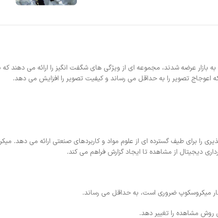
ژاپن، که در اوایل دهه 1990 به بازار عرضه شدند، مجموعه ای از ویژگی های شگفت انگیز را ارا