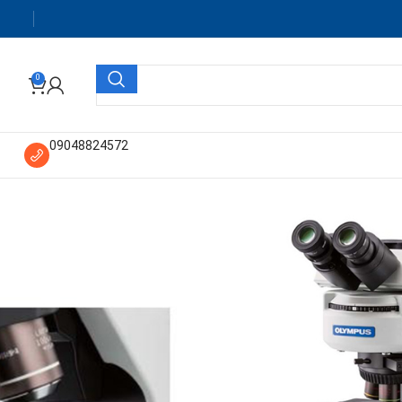
0
09048824572