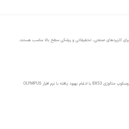
ئه می دهند که برای کاربردهای صنعتی، تحقیقاتی و پزشکی سطح بالا مناسب هستند.
سری میکروسکوپ BX53M که به صورت ماژولار طراحی شده است، تطبیق پذیری را برای طیف گسترده ای از علوم مواد و کاربردهای صنعتی ارائه می دهد. میکروسکوپ متالوژی BX53 با ادغام بهبود یافته با نرم افزار OLYMPUS