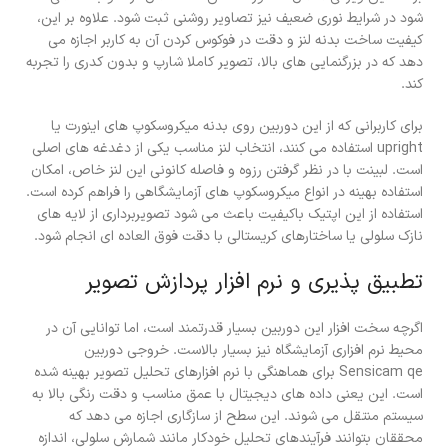
شود در شرایط نوری ضعیف نیز تصاویر روشنی ثبت شود. علاوه بر این،
کیفیت ساخت بدنه لنز و دقت در فوکوس کردن آن به کاربر اجازه می
دهد که در بزرگنمایی های بالا، تصویر کاملا شارپ و بدون کدری را تجربه
کند.
برای کاربرانی که از این دوربین روی بدنه میکروسکوپ های اینورت یا
upright استفاده می کنند، انتخاب لنز مناسب یکی از دغدغه های اصلی
است. لبینت با در نظر گرفتن رزوه و فاصله کانونی این لنز خاص، امکان
استفاده بهینه در انواع میکروسکوپ های آزمایشگاهی را فراهم کرده است.
استفاده از این اپتیک باکیفیت باعث می شود تصویربرداری از لایه های
نازک سلولی یا ساختارهای کریستالی با دقت فوق العاده ای انجام شود.
تطبیق پذیری و نرم افزار پردازش تصویر
اگرچه سخت افزار این دوربین بسیار قدرتمند است، اما توانایی آن در
محیط نرم افزاری آزمایشگاه نیز بسیار بالاست. خروجی دوربین
Sensicam qe برای هماهنگی با نرم افزارهای تحلیل تصویر بهینه شده
است. این یعنی داده های دیجیتال با عمق مناسب و دقت رنگی بالا به
سیستم منتقل می شوند. این سطح از سازگاری اجازه می دهد که
محققان بتوانند فرآیندهای تحلیل خودکار مانند شمارش سلولی، اندازه