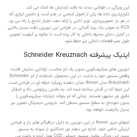
این ویژگی در طولانی مدت به دقت آزمایش ها کمک می کند.
تکرارپذیری داده ها یکی از اصول اساسی در علم است و داشتن ابزاری که
در هر بار تصویربرداری، نویز ثابتی را ارائه دهد، اعتبار نتایج را بالا می برد.
PCO به عنوان یک برند آلمانی، در طراحی این دوربین دقت بسیار بالایی
در کنترل دمای محیط داخلی به کار برده است تا علاوه بر کیفیت تصویر،
طول عمر قطعات داخلی نیز حفظ شود.
اپتیک پیشرفته Schneider Kreuznach
دوربین های میکروسکوپی بدون یک لنز مناسب، توانایی نمایش قدرت
واقعی سنسور خود را ندارند. در این محصول، استفاده از لنز Schneider
Kreuznach مدل Xenon نشان دهنده رویکرد حرفه ای در طراحی است.
این لنزها که در آلمان ساخته شده اند، به داشتن رزولوشن بالا و انتقال
دقیق نور مشهور هستند. زمانی که لنز بتواند جزئیات میکروسکوپی را
بدون اعوجاج به سطح سنسور منتقل کند، خروجی دیجیتال تصویر نیز
بسیار باکیفیت خواهد بود.
لنزهای سری Xenon در این دوربین به دلیل دیافراگم های باز و طراحی
اپتیکی خاص خود، اجازه می دهند نور حداکثری از نمونه به سنسور
برسد. این ویژگی مکمل سنسور حساس CCD عمل کرده و باعث می