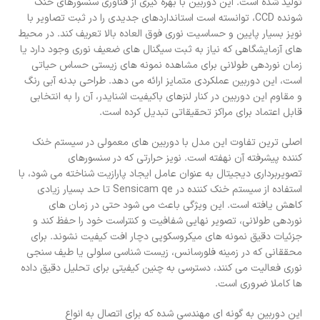
تولید شده است. این دوربین با بهره گیری از فناوری سنسورهای خنک
شونده CCD، توانسته است استانداردهای جدیدی را در ثبت تصاویر با
نویز بسیار پایین و حساسیت نوری فوق العاده بالا تعریف کند. در محیط
های آزمایشگاهی که نیاز به ثبت سیگنال های ضعیف نوری وجود دارد یا
زمان نوردهی طولانی برای مشاهده نمونه های زیستی حساس حیاتی
است، این دوربین عملکردی متمایز ارائه می دهد. طراحی بدنه آبی رنگ
و مقاوم این دوربین در کنار لنزهای باکیفیت اشنایدر، آن را به انتخابی
قابل اعتماد برای مراکز تحقیقاتی تبدیل کرده است.
اصلی ترین تفاوت این مدل با دوربین های معمولی در سیستم خنک
کننده پیشرفته آن نهفته است. نویز حرارتی که در سنسورهای
تصویربرداری دیجیتال به عنوان عامل ایجاد پارازیت شناخته می شود، با
استفاده از سیستم خنک کننده در Sensicam qe تا حد بسیار زیادی
کاهش یافته است. این ویژگی باعث می شود حتی در زمان های
نوردهی طولانی، تصویر نهایی شفافیت و کنتراست خود را حفظ کند و
جزئیات دقیق نمونه های میکروسکوپی دچار افت کیفیت نشوند. برای
محققانی که در زمینه فلورسانس، زیست شناسی سلولی یا طیف سنجی
نوری فعالیت می کنند، دسترسی به چنین کیفیتی برای تحلیل دقیق داده
ها کاملا ضروری است.
این دوربین به گونه ای مهندسی شده که برای اتصال به انواع