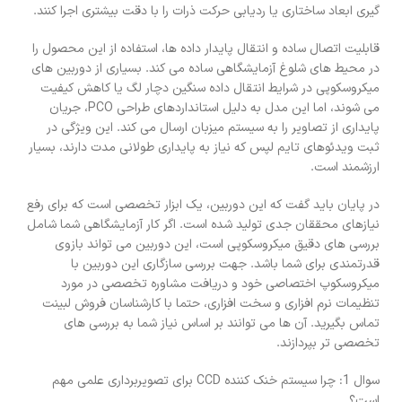
گیری ابعاد ساختاری یا ردیابی حرکت ذرات را با دقت بیشتری اجرا کنند.
قابلیت اتصال ساده و انتقال پایدار داده ها، استفاده از این محصول را
در محیط های شلوغ آزمایشگاهی ساده می کند. بسیاری از دوربین های
میکروسکوپی در شرایط انتقال داده سنگین دچار لگ یا کاهش کیفیت
می شوند، اما این مدل به دلیل استانداردهای طراحی PCO، جریان
پایداری از تصاویر را به سیستم میزبان ارسال می کند. این ویژگی در
ثبت ویدئوهای تایم لپس که نیاز به پایداری طولانی مدت دارند، بسیار
ارزشمند است.
در پایان باید گفت که این دوربین، یک ابزار تخصصی است که برای رفع
نیازهای محققان جدی تولید شده است. اگر کار آزمایشگاهی شما شامل
بررسی های دقیق میکروسکوپی است، این دوربین می تواند بازوی
قدرتمندی برای شما باشد. جهت بررسی سازگاری این دوربین با
میکروسکوپ اختصاصی خود و دریافت مشاوره تخصصی در مورد
تنظیمات نرم افزاری و سخت افزاری، حتما با کارشناسان فروش لبینت
تماس بگیرید. آن ها می توانند بر اساس نیاز شما به بررسی های
تخصصی تر بپردازند.
سوال 1: چرا سیستم خنک کننده CCD برای تصویربرداری علمی مهم
است؟