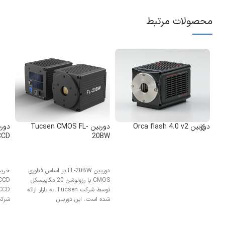
محصولات مرتبط
دوربین Orca flash 4.0 v2
دوربین Tucsen CMOS FL-
CCD
20BW
دوربین FL-20BW بر اساس فناوری
CMOS با رزولوشن 20 مگاپیسکل
توسط شرکت Tucsen به بازار ارائه
شده است. این دوربین
تصوی