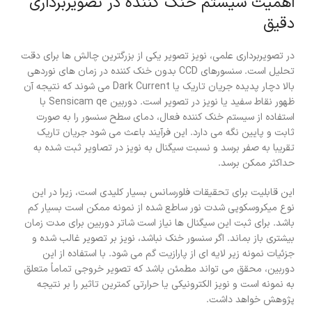
اهمیت سیستم خنک کننده در تصویربرداری
دقیق
در تصویربرداری علمی، نویز تصویر یکی از بزرگترین چالش ها برای دقت
تحلیل است. سنسورهای CCD بدون خنک کننده در زمان های نوردهی
بالا دچار پدیده جریان تاریک یا Dark Current می شوند که نتیجه آن
ظهور نقاط سفید یا نویز در تصویر است. دوربین Sensicam qe با
استفاده از سیستم خنک کننده فعال، دمای سطح سنسور را به صورت
ثابت و پایین نگه می دارد. این فرآیند باعث می شود جریان تاریک
تقریبا به صفر برسد و نسبت سیگنال به نویز در تصاویر ثبت شده به
حداکثر ممکن برسد.
این قابلیت برای تحقیقات فلورسانس بسیار کلیدی است، زیرا در این
نوع میکروسکوپی شدت نور ساطع شده از نمونه ممکن است بسیار کم
باشد. برای ثبت این سیگنال ها نیاز است شاتر دوربین برای مدت زمان
بیشتری باز بماند. اگر سنسور خنک نباشد، نویز بر تصویر غالب شده و
جزئیات نمونه زیر لایه ای از پارازیت گم می شود. با استفاده از این
دوربین، محقق می تواند مطمئن باشد که تصویر خروجی تماماً متعلق
به نمونه است و نویز الکترونیکی یا حرارتی کمترین تاثیر را بر نتیجه
پژوهش خواهد داشت.