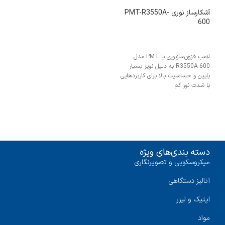
آشکارساز نوری PMT-R3550A-
600
لامپ فزون‌سازنوری یا PMT مدل
R3550A-600 به دلیل نویز بسیار
پایین و حساسیت بالا برای کاربردهایی
با شدت نور کم
دسته بندی‌های ویژه
میکروسکوپی و تصویرنگاری
آنالیز دستگاهی
اپتیک و لیزر
مواد