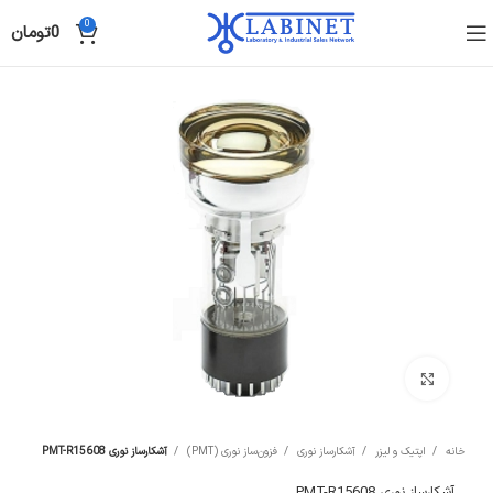
0
0
تومان
Click to enlarge
خانه
اپتیک و لیزر
آشکارساز نوری
فزون‌ساز نوری (PMT)
آشکارساز نوری PMT-R15608