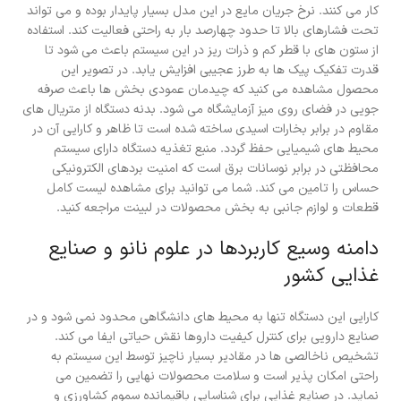
کار می کنند. نرخ جریان مایع در این مدل بسیار پایدار بوده و می تواند
تحت فشارهای بالا تا حدود چهارصد بار به راحتی فعالیت کند. استفاده
از ستون های با قطر کم و ذرات ریز در این سیستم باعث می شود تا
قدرت تفکیک پیک ها به طرز عجیبی افزایش یابد. در تصویر این
محصول مشاهده می کنید که چیدمان عمودی بخش ها باعث صرفه
جویی در فضای روی میز آزمایشگاه می شود. بدنه دستگاه از متریال های
مقاوم در برابر بخارات اسیدی ساخته شده است تا ظاهر و کارایی آن در
محیط های شیمیایی حفظ گردد. منبع تغذیه دستگاه دارای سیستم
محافظتی در برابر نوسانات برق است که امنیت بردهای الکترونیکی
حساس را تامین می کند. شما می توانید برای مشاهده لیست کامل
قطعات و لوازم جانبی به بخش محصولات در لبینت مراجعه کنید.
دامنه وسیع کاربردها در علوم نانو و صنایع
غذایی کشور
کارایی این دستگاه تنها به محیط های دانشگاهی محدود نمی شود و در
صنایع دارویی برای کنترل کیفیت داروها نقش حیاتی ایفا می کند.
تشخیص ناخالصی ها در مقادیر بسیار ناچیز توسط این سیستم به
راحتی امکان پذیر است و سلامت محصولات نهایی را تضمین می
نماید. در صنایع غذایی برای شناسایی باقیمانده سموم کشاورزی و