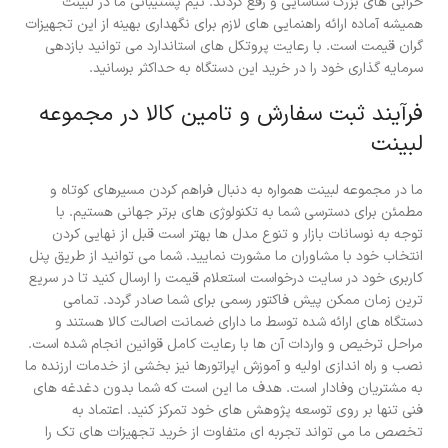
خرابی های بزرگ شناسایی و رفع گردند. تیم پشتیبانی ما در لبینت
همیشه آماده ارائه راهنمایی های لازم برای نگهداری بهینه از این تجهیزات
گران قیمت است. با رعایت پروتکل های استاندارد می توانید بازدهی
سرمایه گذاری خود را در خرید این دستگاه به حداکثر برسانید.
فرآیند ثبت سفارش و تامین کالا در مجموعه
لبینت
ما در مجموعه لبینت همواره به دنبال فراهم کردن مسیرهای کوتاه و
مطمئن برای دسترسی شما به تکنولوژی های برتر جهانی هستیم. با
توجه به نوسانات بازار و تنوع مدل ها بهتر است قبل از نهایی کردن
انتخاب خود با مشاوران ما مشورت نمایید. شما می توانید از طریق پنل
کاربری خود در سایت درخواست استعلام قیمت را ارسال کنید تا در سریع
ترین زمان ممکن پیش فاکتور رسمی برای شما صادر گردد. تمامی
دستگاه های ارائه شده توسط ما دارای ضمانت اصالت کالا هستند و
مراحل ترخیص و واردات آن ها با رعایت کامل قوانین انجام شده است.
نصب و راه اندازی اولیه و آموزش اپراتورها نیز بخشی از خدمات ارزنده ما
به مشتریان وفادار است. هدف ما این است که شما بدون دغدغه های
فنی تنها بر روی توسعه پژوهش های خود تمرکز کنید. اعتماد به
تخصص ما می تواند تجربه ای متفاوت از خرید تجهیزات های تک را