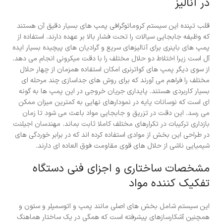
در آنالیز
قلب تپنده این سیستم کروماتوگرافی پمپ های بسیار دقیق آن هستند
که وظیفه جابجایی سیالات را تحت فشار بالا بر عهده دارند. استفاده از
پمپ های باینری برای آنالیزهای سریع و گرادیان های پیچیده بسیار ایده
آل است زیرا اختلاط دو حلال مختلف را با دقت میکرونی انجام می دهد.
از سوی دیگر پمپ های کواترنری امکان استفاده همزمان از چهار حلال
مختلف را فراهم می آورند که برای روش های جداسازی چند مرحله ای
بسیار کاربردی هستند. پایداری جریان خروجی در این پمپ ها به گونه
ای است که نوسانات پایه در نمودارهای نهایی به کمترین میزان ممکن
می رسد. این دقت در تزریق و جابجایی مواد باعث می شود تا زمان
بازداری ترکیبات در تکرارهای مختلف کاملا ثابت بماند. مهندسان اجیلنت
در طراحی این بخش از موادی استفاده کرده اند که در برابر خوردگی های
شیمیایی ناشی از حلال های قوی مقاومت فوق العاده ای دارند.
مشخصات ساختاری و اجزای فنی دستگاه
تفکیک کننده مواد
این سیستم شامل بخش های اصلی مانند پمپ و اتوسمپلر و ستون و
همچنین آشکارسازهای پیشرفته است که همگی در یک ساختار هماهنگ