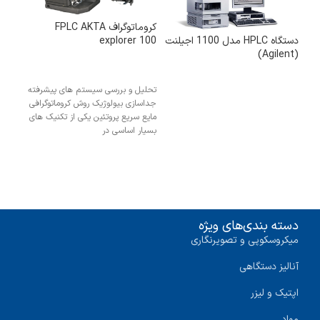
کروماتوگراف FPLC AKTA
explorer 100
دستگاه HPLC مدل 1100 اجیلنت
(Agilent)
تحلیل و بررسی سیستم های پیشرفته
جداسازی بیولوژیک روش کروماتوگرافی
مایع سریع پروتئین یکی از تکنیک های
بسیار اساسی در
دسته بندی‌های ویژه
میکروسکوپی و تصویرنگاری
آنالیز دستگاهی
اپتیک و لیزر
مواد