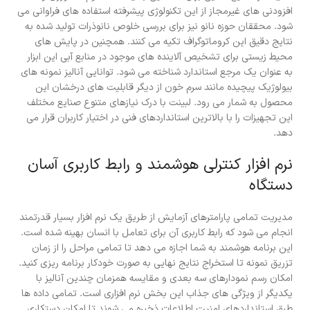
افزودنی های غیرمجاز از این تکنولوژی پیشرفته استفاده های فراوانی می
شود. محققان حوزه نانو نیز برای بررسی خلوص نانوذرات تولید شده به
نتایج دقیق این کروماتوگراف تکیه می کنند. همچنین در پایش های
محیط زیستی برای تشخیص آلاینده های موجود در منابع آبی این ابزار
به عنوان یک مرجع استاندارد شناخته می شود. توانایی آنالیز نمونه های
بیولوژیک پیچیده مانند سرم خون از دیگر قابلیت های درخشان این
محصول به شمار می رود. لبینت با درک نیازهای متنوع صنایع مختلف
این تجهیزات را با بالاترین استانداردهای فنی در اختیار کاربران قرار می
دهد.
نرم افزار کنترلی هوشمند و رابط کاربری آسان
دستگاه
مدیریت تمامی پارامترهای آزمایش از طریق یک نرم افزار بسیار قدرتمند
انجام می شود که رابط کاربری آن برای تعامل با انسان بهینه شده است.
این برنامه هوشمند به شما اجازه می دهد تا تمامی مراحل را از زمان
تزریق نمونه تا استخراج نتایج نهایی به صورت خودکار برنامه ریزی کنید.
امکان رسم نمودارهای سه بعدی و مقایسه همزمان چندین آنالیز با
یکدیگر از ویژگی های جذاب این بخش نرم افزاری است. تمامی داده ها
طبق استانداردهای امنیت اطلاعات ذخیره می شوند تا امکان دستکاری