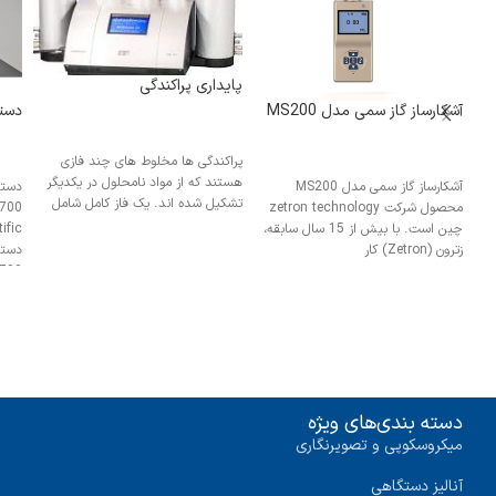
پایداری پراکندگی
آشکارساز گاز سمی مدل MS200
دستگاه FTIR مد
پراکندگی ها مخلوط های چند فازی
هستند که از مواد نامحلول در یکدیگر
آشکارساز گاز سمی مدل MS200
تشکیل شده اند. یک فاز کامل شامل
محصول شرکت zetron technology
چین است. با بیش از 15 سال سابقه،
زترون (Zetron) کار
دستگ
 6700
دسته بندی‌های ویژه
میکروسکوپی و تصویرنگاری
آنالیز دستگاهی