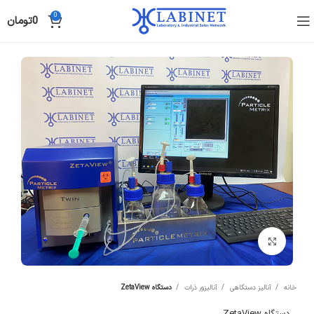
0
0
تومان
Click to enlarge
خانه
آنالیز دستگاهی
آنالیزور ذرات
دستگاه ZetaView