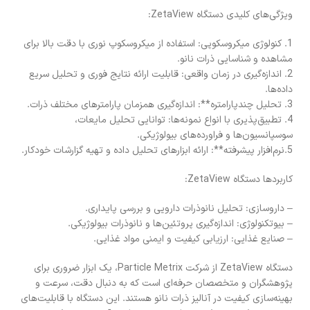
ویژگی‌های کلیدی دستگاه ZetaView:
1. کنولوژی میکروسکوپی: استفاده از میکروسکوپ نوری با دقت بالا برای
مشاهده و شناسایی ذرات نانو.
2. اندازه‌گیری در زمان واقعی: قابلیت ارائه نتایج فوری و تحلیل سریع
داده‌ها.
3. تحلیل چندپارامتره**: اندازه‌گیری همزمان پارامترهای مختلف ذرات.
4. تطبیق‌پذیری با انواع نمونه‌ها: توانایی تحلیل مایعات،
سوسپانسیون‌ها و فراورده‌های بیولوژیکی.
5.نرم‌افزار پیشرفته**: ارائه ابزارهای تحلیل داده و تهیه گزارشات خودکار.
کاربردها دستگاه ZetaView:
– داروسازی: تحلیل نانوذرات دارویی و بررسی پایداری.
– بیوتکنولوژی: اندازه‌گیری پروتئین‌ها و نانوذرات بیولوژیکی.
– صنایع غذایی: ارزیابی کیفیت و ایمنی مواد غذایی.
دستگاه ZetaView از شرکت Particle Metrix، یک ابزار ضروری برای
پژوهشگران و متخصصان حرفه‌ای است که به دنبال دقت، سرعت و
بهینه‌سازی کیفیت در آنالیز ذرات نانو هستند. این دستگاه با قابلیت‌های