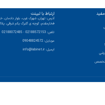
مفید
ارتباط با لبینت
آدرس: تهران، شهرک غرب، بلوار دادمان، خی
فخارمقدم، کوچه ی گلبرگ یکم شرقی، پلاک ۴ واحد
تلفن: 02188572153 - 02188072485
موبایل: 09048824572
ایمیل: info@labinet.ir
زشی
متخصص