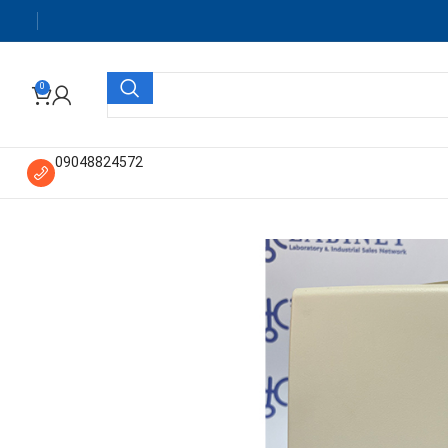
0
09048824572
بلات توربو