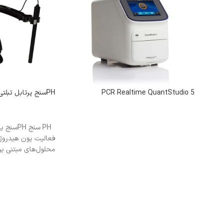
5 PCR Realtime QuantStudio
PHسنج پرتابل تبلتی L-510
اطلاعات بیشتر
اطلاعات بیشتر
PH سنج H
محلول‌های مبتنی بر آ