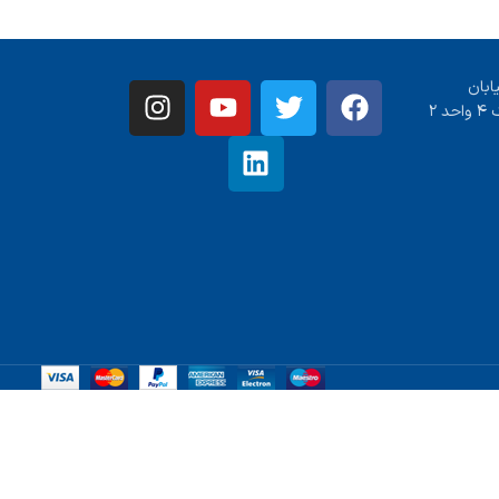
ابان
 ۲