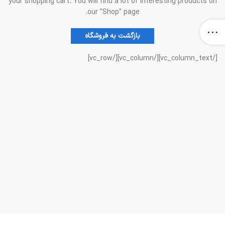
your shopping cart.
You will find a lot of interesting products on
our "Shop" page.
بازگشت به فروشگاه
[/vc_column_text][/vc_column][/vc_row]