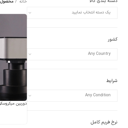
دسته بندی کالا
خانه
محصول ensor size
یک دسته انتخاب نمایید
کشور
Any Country
شرایط
Any Condition
دوربین میکروسکوپ  MIchrome 6
اطلاعات بیشتر
نرخ فریم کامل