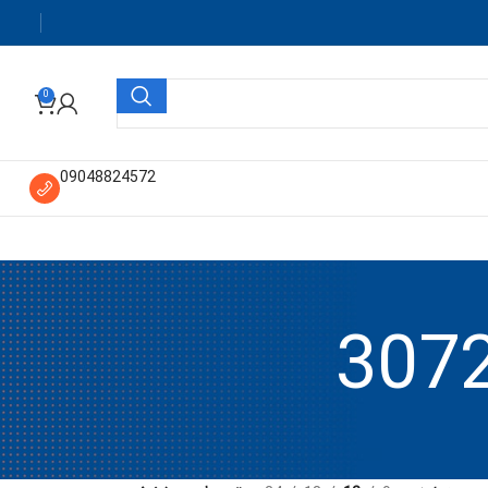
0
09048824572
3072