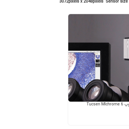
S
3072pixels x 2048pixels
Tucsen