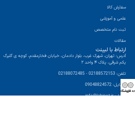
سفارش کالا
علمی و آموزشی
ثبت نام متخصص
مقالات
ارتباط با لبینت
آدرس: تهران، شهرک غرب، بلوار دادمان، خیابان فخارمقدم، کوچه ی گلبرگ
یکم شرقی، پلاک ۴ واحد ۲
تلفن: 02188572153 - 02188072485
موبایل: 09048824572
ه نخست
فروشگاه
ایمیل: info@labinet.ir
طراحی و توسعه توسط سئو مسترز