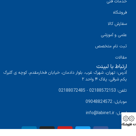
خدمات فنی
فروشگاه
سفارش کالا
علمی و آموزشی
ثبت نام متخصص
مقالات
ارتباط با لبینت
آدرس: تهران، شهرک غرب، بلوار دادمان، خیابان فخارمقدم، کوچه ی گلبرگ
یکم شرقی، پلاک ۴ واحد ۲
تلفن: 02188572153 - 02188072485
موبایل: 09048824572
ایمیل: info@labinet.ir
ه نخست
فروشگاه