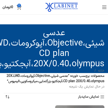
0
0
تومان
عدسی
شیئی،ive
CD plan
20X/0.40،olympus،آبجکتیو،بزرگنمایی،میکروسکوپی،الیمپوس
خانه
محصولات برچسب خورده “عدسی شیئی،Objective،آپوکرومات،20X،LWD
CD plan 20X/0.40،olympus،آبجکتیو،بزرگنمایی،میکروسکوپی،الیمپوس”
در حال نمایش یک نتیجه
نمایش سایدبار