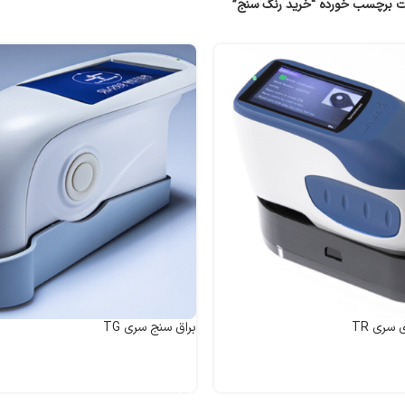
 برچسب خورده “خرید رنگ سنج”
سری TR
براق سنج سری TG
اطلاعات بیشتر