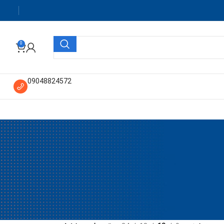
0
09048824572