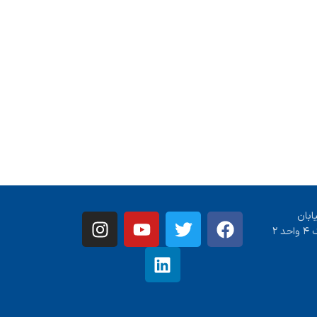
ابان
 ۲