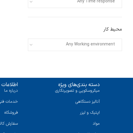
Any Time response
محیط کار
Any Working environment
دسته بندی‌های ویژه
اطلاعات 
میکروسکوپی و تصویرنگاری
درباره ما
آنالیز دستگاهی
خدمات فنی
اپتیک و لیزر
فروشگاه
مواد
سفارش کالا