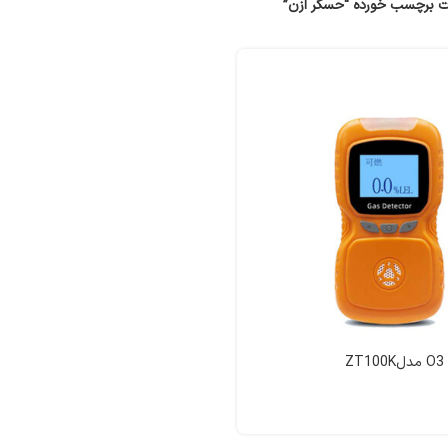
 برچسب خورده “حسگر ازن”
Z