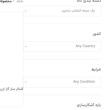
دسته بندی کالا
خانه
محصولات
یک دسته انتخاب نمایید
کشور
Any Country
شرایط
Any Condition
آشکار ساز گاز ازن O3 مدلT100K
اطلاعات بیشتر
بازه آشکارسازی