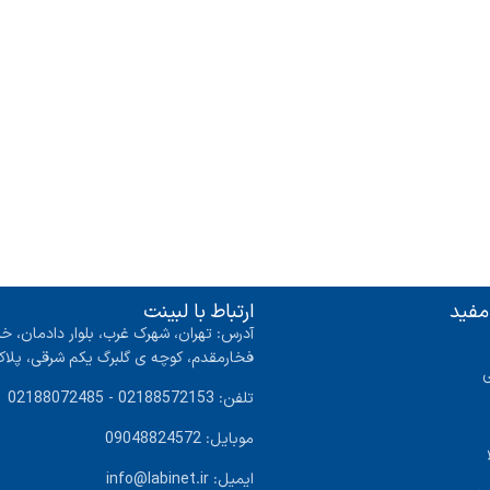
مفید
ارتباط با لبینت
آدرس: تهران، شهرک غرب، بلوار دادمان، خی
فخارمقدم، کوچه ی گلبرگ یکم شرقی، پلاک ۴ واحد
تلفن: 02188572153 - 02188072485
موبایل: 09048824572
ایمیل: info@labinet.ir