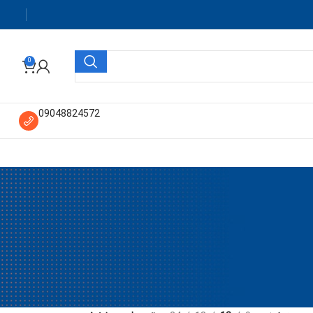
0
09048824572