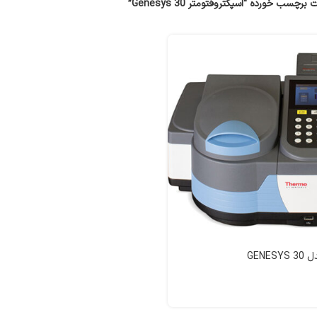
چسب خورده “اسپکتروفتومتر Genesys 30”
GENE