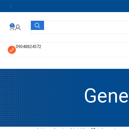
0
09048824572