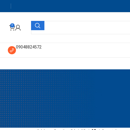
0
09048824572