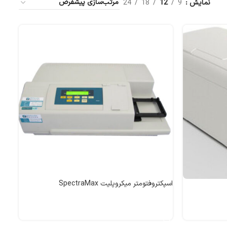
نمایش
9
12
18
24
اسپکتروفتومتر میکروپلیت SpectraMax
اطلاعات بیشتر