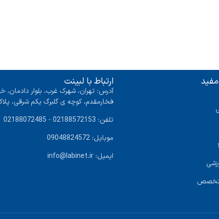
مفید
ارتباط با لبینت
آدرس: تهران، شهرک غرب، بلوار دادمان، خی
فخارمقدم، کوچه ی گلبرگ یکم شرقی، پلاک ۴ واحد
تلفن: 02188572153 - 02188072485
موبایل: 09048824572
ایمیل: info@labinet.ir
زشی
متخصص