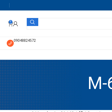
0
09048824572
M-