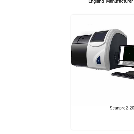
M
England