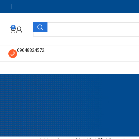
0
09048824572