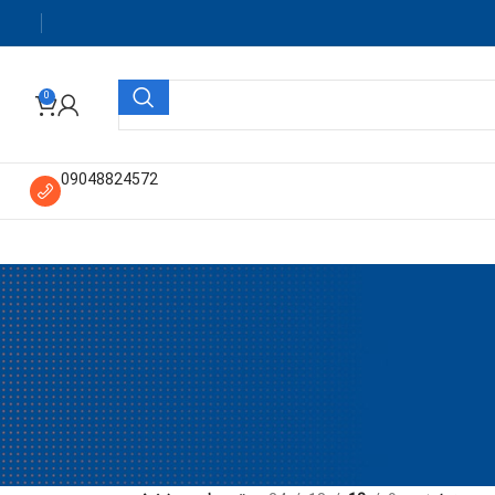
0
09048824572