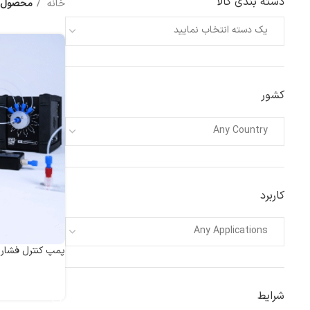
دسته بندی کالا
خانه
محصول anufacturer
یک دسته انتخاب نمایید
کشور
Any Country
کاربرد
Any Applications
پمپ کنترل فشار مایع II
اطلاعات بیشتر
شرایط