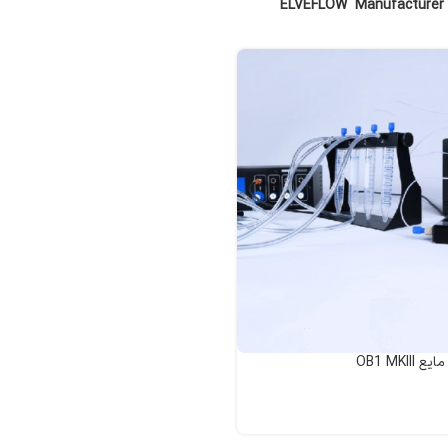
M
ELVEFLOW
OB1 MKI