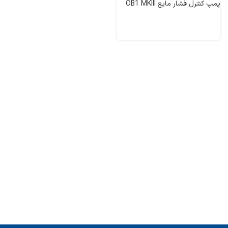
پمپ کنترل فشار مایع OB1 MKIII