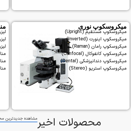
میکروسکوپ نوری
منا
میکروسکوپ مستقیم (Upright)
لیز
میکروسکوپ اینورت (Inverted)
لیز
میکروسکوپ رامان (Raman)
لیز
میکروسکوپ کانفوکال (Confocal)
منا
میکروسکوپ دندانپزشکی (Dental)
مناب
میکروسکوپ استریو (Stereo)
منا
محصولات اخیر
مشاهده جدیدترین مح