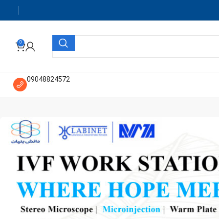
0
09048824572