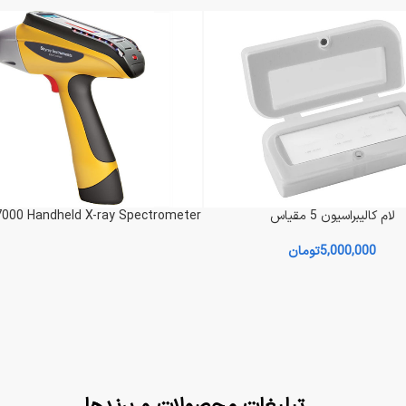
یی بیومارکر Quanterix SR-X
دستگاه MF2 MICROFORGE
تر
اطلاعات بیشتر