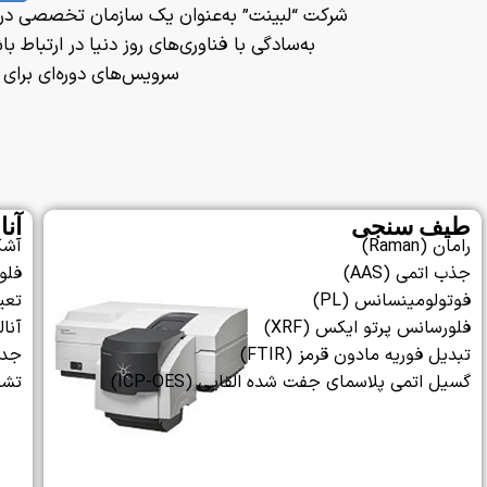
شرکت “لبینت” به‌عنوان یک سازمان تخصصی در 
به‌سادگی با فناوری‌های روز دنیا در ارتباط
سرویس‌های دوره‌ای برا
طیف سنجی
آنا
رامان (Raman)
آشک
جذب اتمی (AAS)
فلو
فوتولومینسانس (PL)
تعی
فلورسانس پرتو ایکس (XRF)
آنال
تبدیل فوریه مادون قرمز (FTIR)
جدا
گسیل اتمی پلاسمای جفت شده القایی (ICP-OES)
تشخ