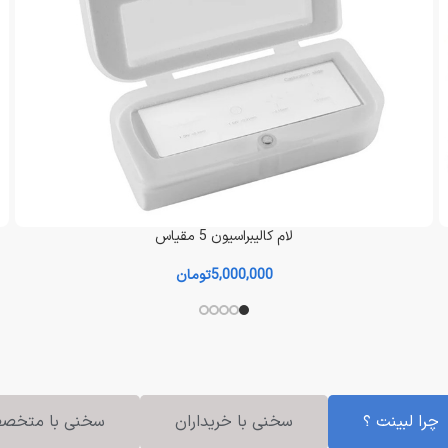
Explorer7000 Handheld X-ray Spectrometer
اطلاعات بیشتر
اط
چرا لبینت ؟
سخنی با خریداران
سخنی با متخص