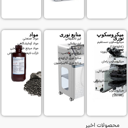
میکروسکوپ
منابع نوری
مواد
نوری
لیزر تحقیقاتی
مواد صنعتی
میکروسکوپ مستقیم
لیزر پزشکی
مواد آزمایشگاهی
(Upright)
لیزر صنعتی
مواد مرجع طیف‌سنجی
میکروسکوپ اینورت
منابع نوری لامپ
تارگت لایه‌نشانی کندوپاش
(Inverted)
منابع نوری ال‌ای‌دی
میکروسکوپ رامان
منابع نوری کالیبراسیون
(Raman)
میکروسکوپ کانفوکال
(Confocal)
میکروسکوپ دندانپزشکی
(Dental)
میکروسکوپ استریو
(Stereo)
محصولات اخیر