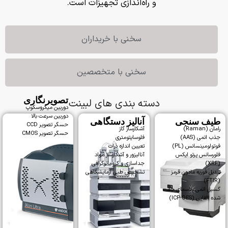
و راه‌اندازی تجهیزات است.
سخنی با خریداران
سخنی با متخصصین
تصویرنگاری
دسته بندی های لبینت
دوربین میکروسکوپ
دوربین سرعت بالا
طیف سنجی
آنالیز دستگاهی
حسگر تصویر CCD
رامان (Raman)
آشکارساز گاز
حسگر تصویر CMOS
جذب اتمی (AAS)
فلوسایتومتری
فوتولومینسانس (PL)
تعیین اندازه ذرات
فلورسانس پرتو ایکس
آنالیزور و آشکارساز مواد
(XRF)
جداسازی و کروماتوگرافی
تبدیل فوریه مادون قرمز
تشخیص طبی آزمایشگاهی
(FTIR)
گسیل اتمی پلاسمای جفت
شده القایی (ICP-OES)