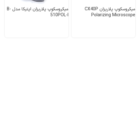
میکروسکوپ پلاریزان CX40P
میکروسکوپ پلاریزان اپتیکا مدل B-
510POL-I
Polarizing Microscope