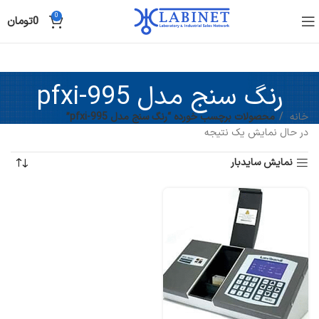
0
0
تومان
رنگ سنج مدل pfxi-995
خانه
محصولات برچسب خورده “رنگ سنج مدل pfxi-995”
در حال نمایش یک نتیجه
نمایش سایدبار